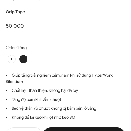
Grip Tape
Giá bán
50.000
Color:
Trắng
Trắng
Đen
Giúp tăng trải nghiệm cầm, nắm khi sử dụng HyperWork
Silentium
Chất liệu thân thiện, không hại da tay
Tăng độ bám khi cầm chuột
Bảo vệ thân vỏ chuột không bị bám bẩn, ố vàng
Không để lại keo khi lột nhờ keo 3M