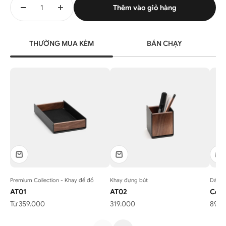
Thêm vào giỏ hàng
THƯỜNG MUA KÈM
BÁN CHẠY
Premium Collection - Khay để đồ
Khay đựng bút
Dành 
AT01
AT02
Cont
Giá bán
Giá bán
Giá 
Từ 359.000
319.000
890.