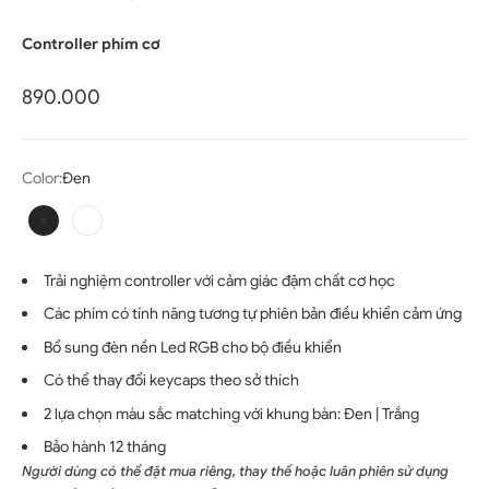
Controller phím cơ
Giá bán
890.000
Color:
Đen
Đen
Trắng
Trải nghiệm controller với cảm giác đậm chất cơ học
Các phím có tính năng tương tự phiên bản điều khiển cảm ứng
Bổ sung đèn nền Led RGB cho bộ điều khiển
Có thể thay đổi keycaps theo sở thích
2 lựa chọn màu sắc matching với khung bàn: Đen | Trắng
Bảo hành 12 tháng
Người dùng có thể đặt mua riêng, thay thế hoặc luân phiên sử dụng