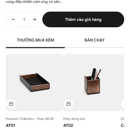
cùng điều khiển cảm ứng có sẵn.
Thêm vào giỏ hàng
THƯỜNG MUA KÈM
BÁN CHẠY
Premium Collection - Khay để đồ
Khay đựng bút
Dành 
AT01
AT02
Cont