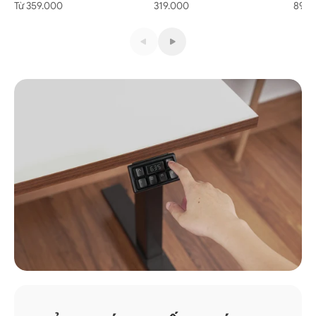
Giá bán
Giá bán
Giá 
Từ 359.000
319.000
890.
Dành cho bàn Atlas