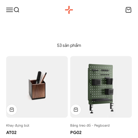
Chuyển đến nội dung
HyperWork
Menu
Tìm kiếm
Giỏ h
Workspace Accessories
53 sản phẩm
Khay đựng bút
Bảng treo đồ - Pegboard
AT02
PG02