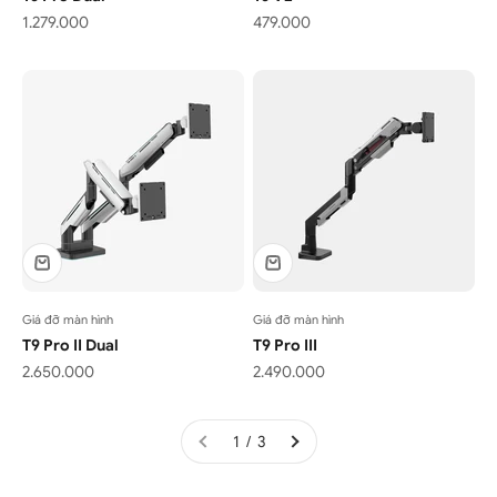
Giá bán
Giá bán
1.279.000
479.000
Giá đỡ màn hình
Giá đỡ màn hình
T9 Pro II Dual
T9 Pro III
Giá bán
Giá bán
2.650.000
2.490.000
1 / 3