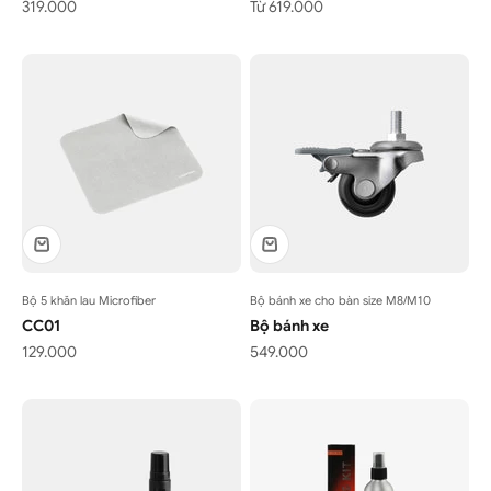
Giá bán
Giá bán
319.000
Từ 619.000
Bộ 5 khăn lau Microfiber
Bộ bánh xe cho bàn size M8/M10
CC01
Bộ bánh xe
Giá bán
Giá bán
129.000
549.000