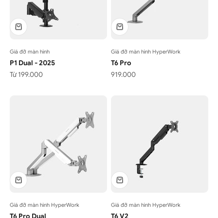
Giá đỡ màn hình
Giá đỡ màn hình HyperWork
P1 Dual - 2025
T6 Pro
Giá bán
Giá bán
Từ 199.000
919.000
Giá đỡ màn hình HyperWork
Giá đỡ màn hình HyperWork
T6 Pro Dual
T6 V2