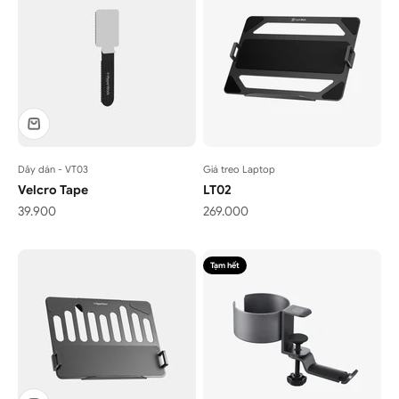
Dây dán - VT03
Giá treo Laptop
Velcro Tape
LT02
Giá bán
Giá bán
39.900
269.000
Tạm hết