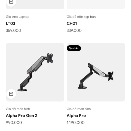
Giá treo Laptop
Giá để cốc kẹp bàn
LT03
CH01
Giá bán
Giá bán
359.000
339.000
Tạm hết
Giá đỡ màn hình
Giá đỡ màn hình
Alpha Pro Gen 2
Alpha Pro
Giá bán
Giá bán
990.000
1.190.000