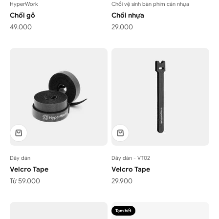
HyperWork
Chổi vệ sinh bàn phím cán nhựa
Chổi gỗ
Chổi nhựa
Giá bán
Giá bán
49.000
29.000
Dây dán
Dây dán - VT02
Velcro Tape
Velcro Tape
Giá bán
Giá bán
Từ 59.000
29.900
Tạm hết