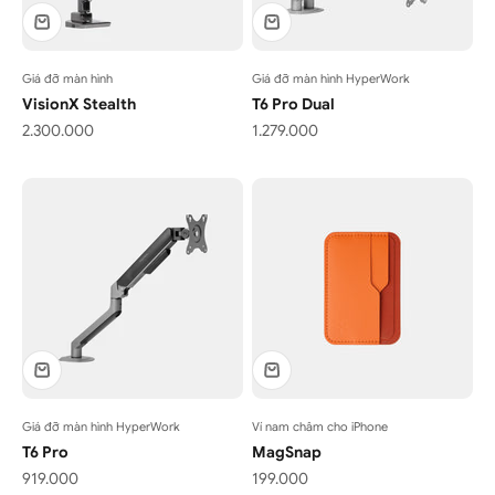
Giá đỡ màn hình
Giá đỡ màn hình HyperWork
VisionX Stealth
T6 Pro Dual
Giá bán
Giá bán
2.300.000
1.279.000
Giá đỡ màn hình HyperWork
Ví nam châm cho iPhone
T6 Pro
MagSnap
Giá bán
Giá bán
919.000
199.000