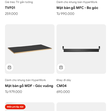
Giá treo TV gắn tường
Dành cho khung bàn HyperWork
TVF01
Mặt bàn gỗ MFC - Bo góc
Giá bán
Giá bán
259.000
Từ 990.000
Dành cho khung bàn HyperWork
Khay đi dây
Mặt bàn gỗ MDF - Góc vuông
CM04
Giá bán
Giá bán
Từ 979.000
690.000
Miễn phí lắp đặt