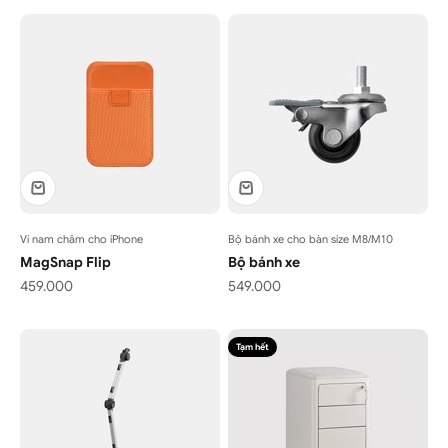
Ví nam châm cho iPhone
Bộ bánh xe cho bàn size M8/M10
MagSnap Flip
Bộ bánh xe
Giá bán
Giá bán
459.000
549.000
Tạm hết