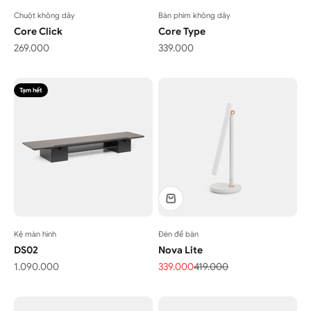
Chuột không dây
Bàn phím không dây
Core Click
Core Type
Giá bán
Giá bán
269.000
339.000
Tạm hết
Kệ màn hình
Đèn để bàn
DS02
Nova Lite
Giá bán
Giá bán
Giá thông thường
1.090.000
339.000
419.000