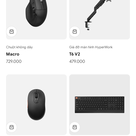
Chuột không dây
Giá đỡ màn hình HyperWork
Macro
T6 V2
Giá bán
Giá bán
729.000
479.000