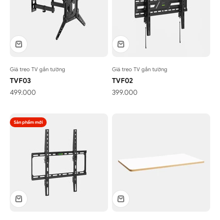
Giá treo TV gắn tường
Giá treo TV gắn tường
TVF03
TVF02
Giá bán
Giá bán
499.000
399.000
Sản phẩm mới