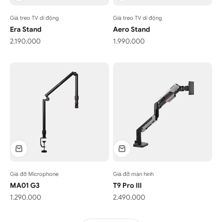
Giá treo TV di động
Giá treo TV di động
Era Stand
Aero Stand
Giá bán
Giá bán
2.190.000
1.990.000
Giá đỡ Microphone
Giá đỡ màn hình
MA01 G3
T9 Pro III
Giá bán
Giá bán
1.290.000
2.490.000