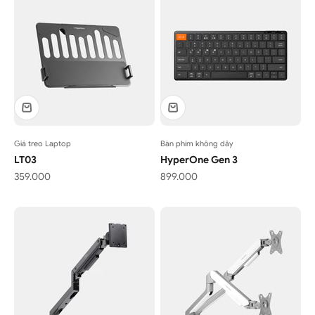
Giá treo Laptop
Bàn phím không dây
LT03
HyperOne Gen 3
Giá bán
Giá bán
359.000
899.000