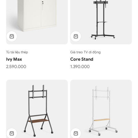
Tủ tài liệu thép
Giá treo TV di động
Ivy Max
Core Stand
Giá bán
Giá bán
2.590.000
1.390.000