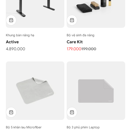
Khung bàn nâng hạ
Bộ vệ sinh đa năng
Active
Care Kit
Giá bán
Giá bán
Giá thông thường
4.890.000
179.000
199.000
Bộ 5 khăn lau Microfiber
Bộ 3 phủ phím Laptop