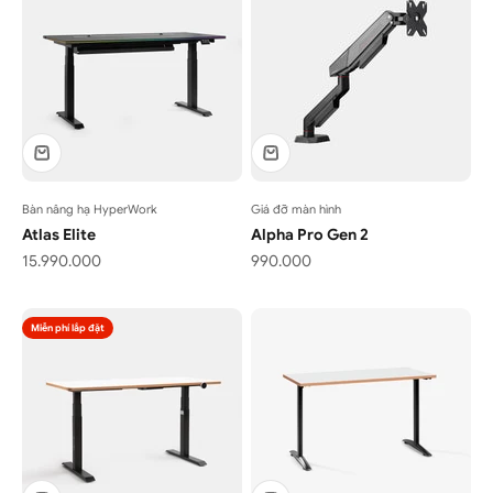
Bàn nâng hạ HyperWork
Giá đỡ màn hình
Atlas Elite
Alpha Pro Gen 2
Giá bán
Giá bán
15.990.000
990.000
Miễn phí lắp đặt