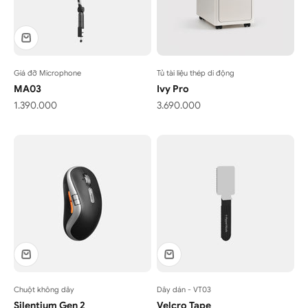
Giá đỡ Microphone
Tủ tài liệu thép di động
MA03
Ivy Pro
Giá bán
Giá bán
1.390.000
3.690.000
Chuột không dây
Dây dán - VT03
Silentium Gen 2
Velcro Tape