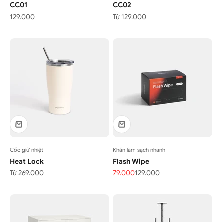
CC01
CC02
Giá bán
Giá bán
129.000
Từ 129.000
Cốc giữ nhiệt
Khăn làm sạch nhanh
Heat Lock
Flash Wipe
Giá bán
Giá bán
Giá thông thường
Từ 269.000
79.000
129.000