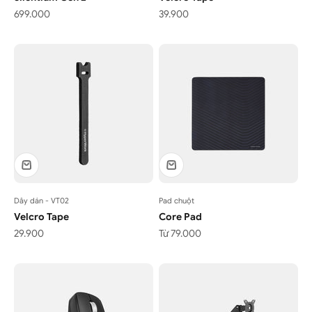
Giá bán
Giá bán
699.000
39.900
Dây dán - VT02
Pad chuột
Velcro Tape
Core Pad
Giá bán
Giá bán
29.900
Từ 79.000