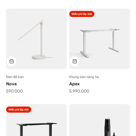
Miễn phí lắp đặt
Đèn để bàn
Khung bàn nâng hạ
Nova
Apex
Giá bán
Giá bán
590.000
5.990.000
Miễn phí lắp đặt