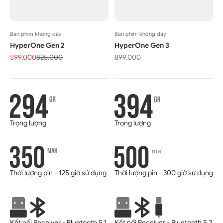
Bàn phím không dây
Bàn phím không dây
HyperOne Gen 2
HyperOne Gen 3
Giá bán
Giá thông thường
Giá bán
599.000
825.000
899.000
Trọng lượng
Trọng lượng
Thời lượng pin - 125 giờ sử dụng
Thời lượng pin - 300 giờ sử dụng
Kết nối Receiver - Bluetooth 5.1
Kết nối Receiver - Bluetooth 5.2