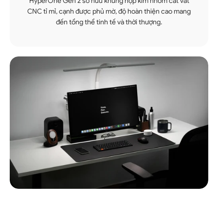
HyperOne Gen 2 sở hữu khung hợp kim nhôm cắt vát
CNC tỉ mỉ, cạnh được phủ mờ, độ hoàn thiện cao mang
đến tổng thể tinh tế và thời thượng.