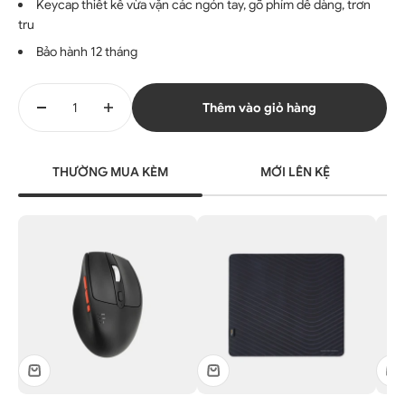
Keycap thiết kế vừa vặn các ngón tay, gõ phím dễ dàng, trơn
tru
Bảo hành 12 tháng
Thêm vào giỏ hàng
THƯỜNG MUA KÈM
MỚI LÊN KỆ