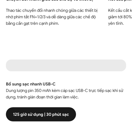
Thao tác chuyển đổi nhanh chóng giữa các thiết bị
Kết cấu cắt k
nhờ phím tắt FN+1/2/3 và dễ dàng giữa các chế độ
giảm tới 80%
bằng cần gạt trên cạnh phím.
yên tĩnh.
Bổ sung sạc nhanh USB-C
Dung lượng pin 350 mAh kèm cáp sạc USB-C trực tiếp sạc khi sử
dụng, tránh gián đoạn thời gian làm việc.
125 giờ sử dụng | 30 phút sạc