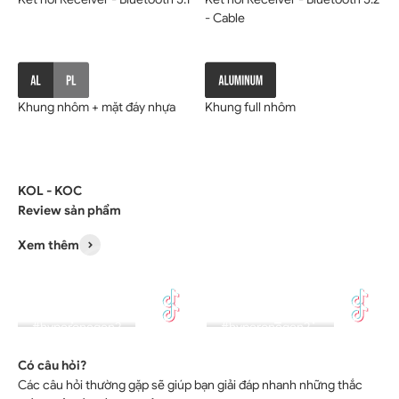
- Cable
Khung nhôm + mặt đáy nhựa
Khung full nhôm
KOL - KOC
Xem thêm
ThinkView
huythanh0312
csetupsvn
tinhanh_setup
#hyperonegen2
#hyperonegen2
#hyperonegen2
#hyperonegen2
Có câu hỏi?
Các câu hỏi thường gặp sẽ giúp bạn giải đáp nhanh những thắc
×