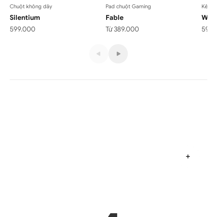
Chuột không dây
Pad chuột Gaming
Kê ta
Silentium
Fable
Wirs
Giá bán
Giá bán
Giá 
599.000
Từ 389.000
599.
Bàn phím không dây
Đọc thê