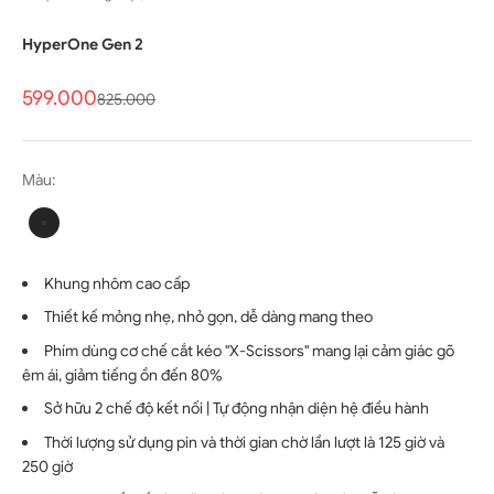
HyperOne Gen 2
Giá bán
599.000
Giá thông thường
825.000
Màu:
Đen
Đen
Khung nhôm cao cấp
Thiết kế mỏng nhẹ, nhỏ gọn, dễ dàng mang theo
Phím dùng cơ chế cắt kéo "X-Scissors" mang lại cảm giác gõ
êm ái, giảm tiếng ồn đến 80%
Sở hữu 2 chế độ kết nối | Tự động nhận diện hệ điều hành
Thời lượng sử dụng pin và thời gian chờ lần lượt là 125 giờ và
250 giờ