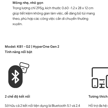
Mỏng nhẹ, nhỏ gọn
Trọng lượng chỉ 295g, kích thước 0.60 -1.2 x 28 x 12 cm
giúp tiết kiệm không gian làm việc, dễ dàng bỏ túi mang
theo, phù hợp các công việc cần di chuyển thường
xuyên.
Model: KB1 - G2 | HyperOne Gen 2
2 chế độ kết nối
Tương thích
Sở hữu cả 2 kết nối tiện dụng là Bluetooth 5.1 và 2.4
Hỗ trợ đa h