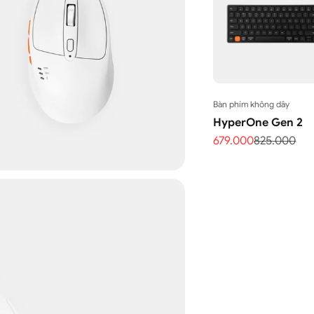
Bàn phím không dây
HyperOne Gen 2
Giá bán
Giá thông 
679.000
825.000