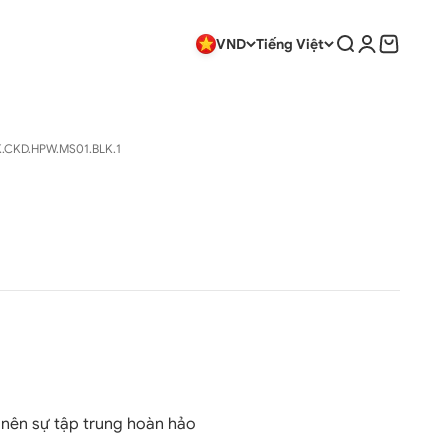
Tìm kiếm
Đăng nhập
Giỏ hàng
VND
Tiếng Việt
PK.CKD.HPW.MS01.BLK.1
g thường
o nên sự tập trung hoàn hảo