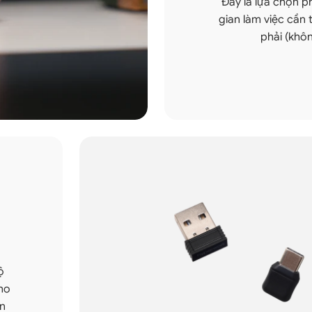
Đây là lựa chọn 
gian làm việc cần t
phải (khôn
ộ
cho
ên