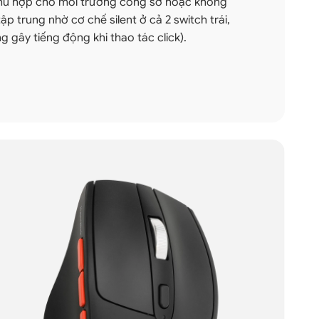
phù hợp cho môi trường công sở hoặc không
ập trung nhờ cơ chế silent ở cả 2 switch trái,
g gây tiếng động khi thao tác click).