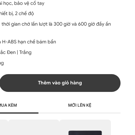
ái học, bảo vệ cổ tay
hiết bị, 2 chế độ
 thời gian chờ lần lượt là 300 giờ và 600 giờ đầy ấn
ựa H-ABS hạn chế bám bẩn
ắc Đen | Trắng
ng
Thêm vào giỏ hàng
MUA KÈM
MỚI LÊN KỆ