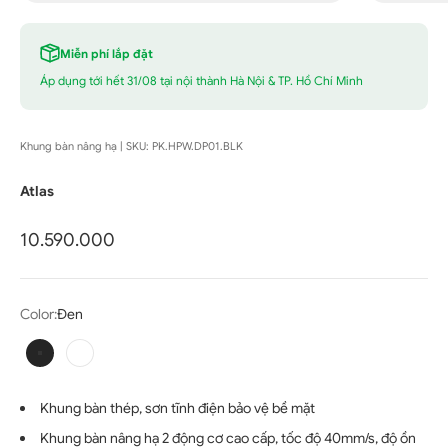
Miễn phí lắp đặt
Áp dụng tới hết 31/08 tại nội thành Hà Nội & TP. Hồ Chí Minh
Khung bàn nâng hạ | SKU: PK.HPW.DP01.BLK
Atlas
Giá bán
10.590.000
Color:
Đen
Đen
Trắng
Khung bàn thép, sơn tĩnh điện bảo vệ bề mặt
Khung bàn nâng hạ 2 động cơ cao cấp, tốc độ 40mm/s, độ ồn