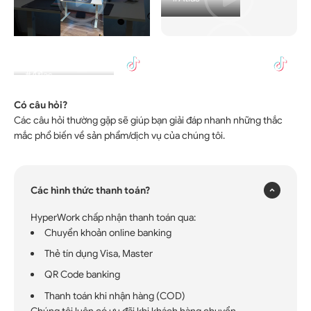
Nghiện Setups
HyperWork
TNC Store
#Atlas
#Atlas
#Atlas
Có câu hỏi?
Các câu hỏi thường gặp sẽ giúp bạn giải đáp nhanh những thắc
×
mắc phổ biến về sản phẩm/dịch vụ của chúng tôi.
Các hình thức thanh toán?
HyperWork chấp nhận thanh toán qua:
Chuyển khoản online banking
Thẻ tín dụng Visa, Master
QR Code banking
Thanh toán khi nhận hàng (COD)
Chúng tôi luôn có ưu đãi khi khách hàng chuyển