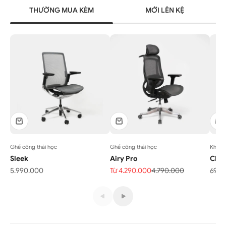
THƯỜNG MUA KÈM
MỚI LÊN KỆ
Ghế công thái học
Ghế công thái học
Khay 
Sleek
Airy Pro
CM0
Giá bán
Giá bán
Giá thông thường
Giá 
5.990.000
Từ 4.290.000
4.790.000
690.
Khung bàn nâng hạ