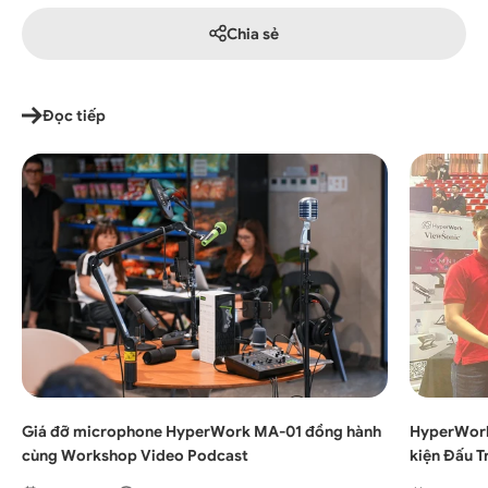
Chia sẻ
Đọc tiếp
Giá đỡ microphone HyperWork MA-01 đồng hành
HyperWork
cùng Workshop Video Podcast
kiện Đấu T