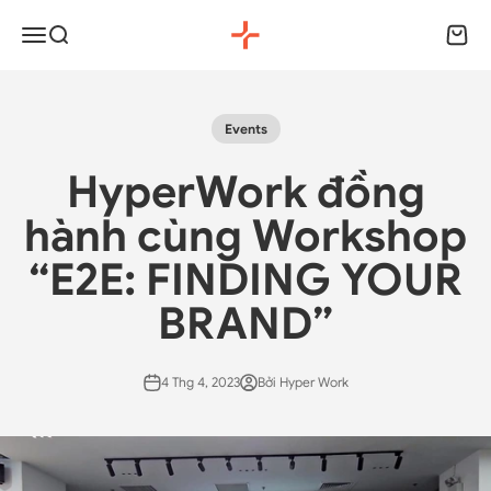
Chuyển đến nội dung
HyperWork
Menu
Tìm kiếm
Giỏ h
Events
HyperWork đồng
hành cùng Workshop
“E2E: FINDING YOUR
BRAND”
4 Thg 4, 2023
Bởi Hyper Work