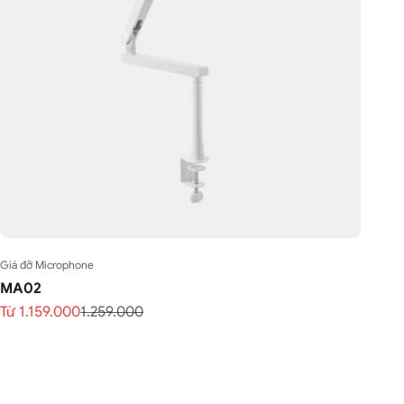
Giá đỡ Microphone
MA02
Giá bán
Giá thông thường
Từ 1.159.000
1.259.000