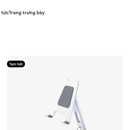
 tức
Trang trưng bày
Tạm hết