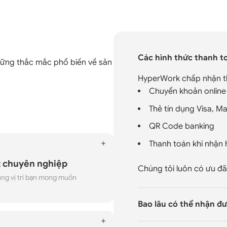
Các hình thức thanh t
hững thắc mắc phổ biến về sản
HyperWork chấp nhận t
Chuyển khoản online
Thẻ tín dụng Visa, M
QR Code banking
Thanh toán khi nhận
t chuyên nghiệp
Chúng tôi luôn có ưu đã
úng vị trí bạn mong muốn
Bao lâu có thể nhận đ