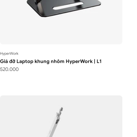
HyperWork
Giá đỡ Laptop khung nhôm HyperWork | L1
Giá bán
520.000