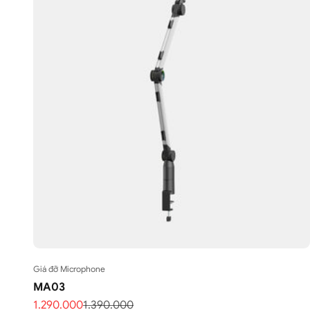
Giá đỡ Microphone
MA03
Giá bán
Giá thông thường
1.290.000
1.390.000