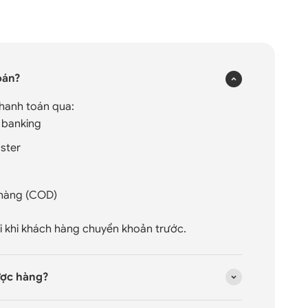
×
oán?
hanh toán qua:
 banking
aster
 hàng (COD)
i khi khách hàng chuyển khoản trước.
ược hàng?