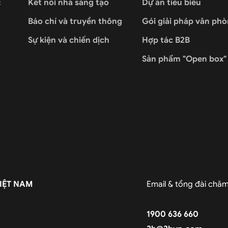
c
Kết nối nhà sáng tạo
Dự án tiêu biểu
Báo chí và truyền thông
Gói giải pháp văn ph
Sự kiện và chiến dịch
Hợp tác B2B
Sản phẩm "Open box"
IỆT NAM
Email & tổng đài chă
1900 636 660