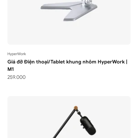
HyperWork
Giá đỡ Điện thoại/Tablet khung nhôm HyperWork |
M1
Giá bán
259.000