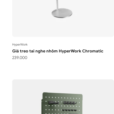
HyperWork
Giá treo tai nghe nhôm HyperWork Chromatic
Giá bán
239.000