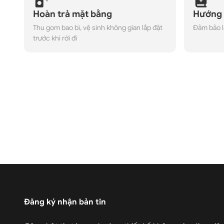
Hoàn trả mặt bằng
Hướng 
Thu gom bao bì, vệ sinh không gian lắp đặt
Đảm bảo l
trước khi rời đi
Đăng ký nhận bản tin