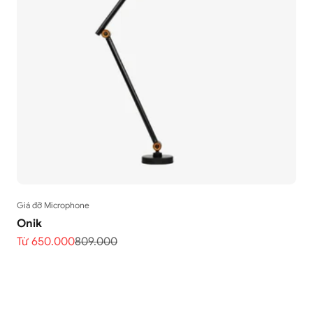
Giá đỡ Microphone
Onik
Giá bán
Giá thông thường
Từ 650.000
809.000