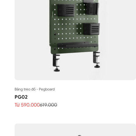
Bảng treo đồ - Pegboard
PG02
Giá bán
Giá thông thường
Từ 590.000
619.000