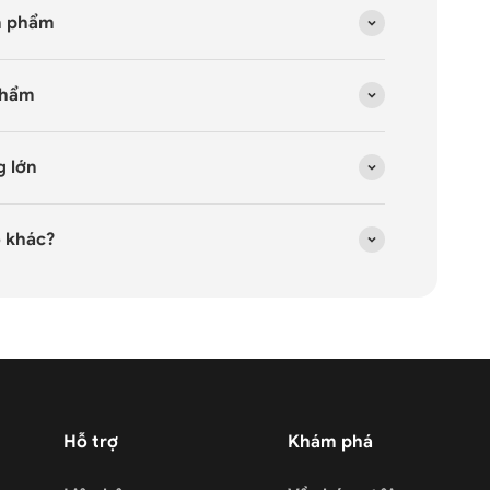
n phẩm
phẩm
g lớn
o khác?
Hỗ trợ
Khám phá