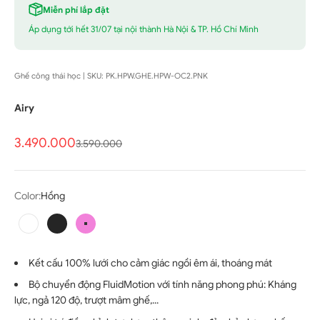
Miễn phí lắp đặt
Áp dụng tới hết 31/07 tại nội thành Hà Nội & TP. Hồ Chí Minh
Ghế công thái học | SKU: PK.HPW.GHE.HPW-OC2.PNK
Airy
Giá bán
3.490.000
Giá thông thường
3.590.000
Color:
Hồng
Trắng
Đen
Hồng
Kết cấu 100% lưới cho cảm giác ngồi êm ái, thoáng mát
Bộ chuyển động FluidMotion với tính năng phong phú: Kháng
lực, ngả 120 độ, trượt mâm ghế,...