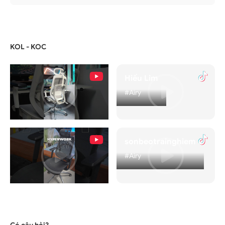
KOL - KOC
Hiếu Lim
#Airy
Nghiện Setups
sonbeotrainghiem
#Airy
#Airy
Neyako
#Airy
Có câu hỏi?