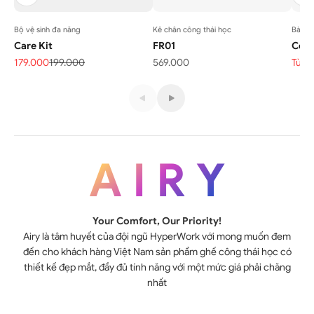
Bộ vệ sinh đa năng
Kê chân công thái học
Bàn v
Care Kit
FR01
Core
Giá bán
Giá thông thường
Giá bán
Giá 
179.000
199.000
569.000
Từ 2
Ghế công thái học
A I R Y
Your Comfort, Our Priority!
Airy là tâm huyết của đội ngũ HyperWork với mong muốn đem
đến cho khách hàng Việt Nam sản phẩm ghế công thái học có
thiết kế đẹp mắt, đầy đủ tính năng với một mức giá phải chăng
nhất