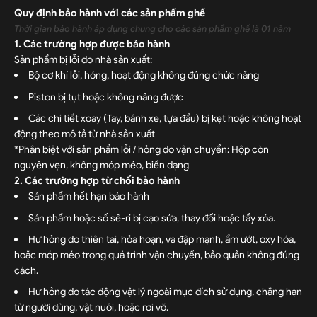
Quy định bảo hành với các sản phẩm ghế
Thời gian bảo hành áp dụng chung cho các sản phẩm ghế là 01 năm
1. Các trường hợp được bảo hành
Sản phẩm bị lỗi do nhà sản xuất:
Bộ cơ khí lỗi, hỏng, hoạt động không đúng chức năng
Piston bị tụt hoặc không nâng được
Các chi tiết xoay (Tay, bánh xe, tựa đầu) bị kẹt hoặc không hoạt
động theo mô tả từ nhà sản xuất
*Phân biệt với sản phẩm lỗi / hỏng do vận chuyển: Hộp còn
nguyên vẹn, không móp méo, biến dạng
2. Các trường hợp từ chối bảo hành
Sản phẩm hết hạn bảo hành
Sản phẩm hoặc số sê-ri bị cạo sửa, thay đổi hoặc tẩy xóa.
Hư hỏng do thiên tai, hỏa hoạn, va đập mạnh, ẩm ướt, oxy hóa,
hoặc móp méo trong quá trình vận chuyển, bảo quản không đúng
cách.
Hư hỏng do tác động vật lý ngoài mục đích sử dụng, chẳng hạn
từ người dùng, vật nuôi, hoặc rơi vỡ.