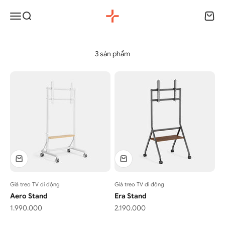
Chuyển đến nội dung
HyperWork
Menu
Tìm kiếm
Giỏ h
3 sản phẩm
Giá treo TV di động
Giá treo TV di động
Aero Stand
Era Stand
Giá bán
Giá bán
1.990.000
2.190.000