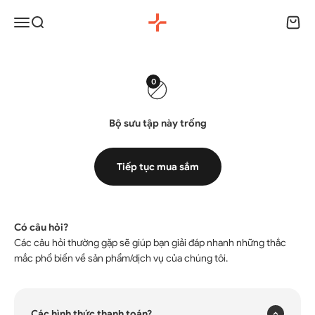
Chuyển đến nội dung
HyperWork
Menu
Tìm kiếm
Giỏ h
0
Bộ sưu tập này trống
Tiếp tục mua sắm
Có câu hỏi?
Các câu hỏi thường gặp sẽ giúp bạn giải đáp nhanh những thắc
×
mắc phổ biến về sản phẩm/dịch vụ của chúng tôi.
Các hình thức thanh toán?