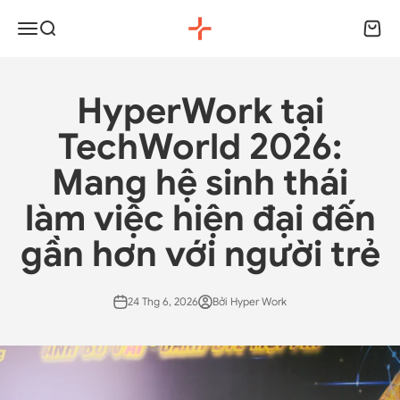
Chuyển đến nội dung
HyperWork
Menu
Tìm kiếm
Giỏ h
HyperWork tại
TechWorld 2026:
Mang hệ sinh thái
làm việc hiện đại đến
gần hơn với người trẻ
24 Thg 6, 2026
Bởi Hyper Work