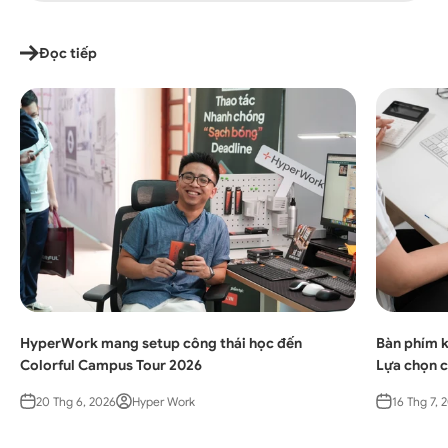
Đọc tiếp
HyperWork mang setup công thái học đến
Bàn phím k
Colorful Campus Tour 2026
Lựa chọn c
20 Thg 6, 2026
Hyper Work
16 Thg 7, 