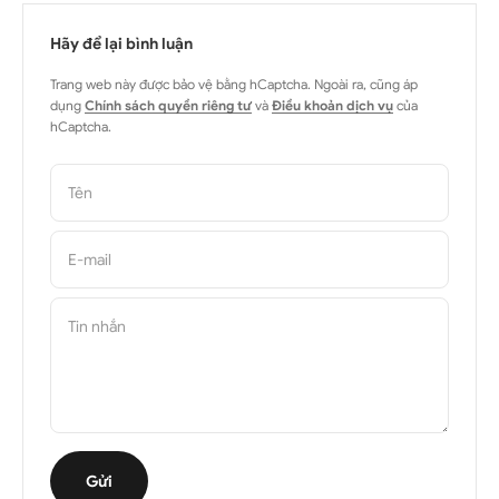
Hãy để lại bình luận
Trang web này được bảo vệ bằng hCaptcha. Ngoài ra, cũng áp
dụng
Chính sách quyền riêng tư
và
Điều khoản dịch vụ
của
hCaptcha.
Tên
E-mail
Tin nhắn
Gửi