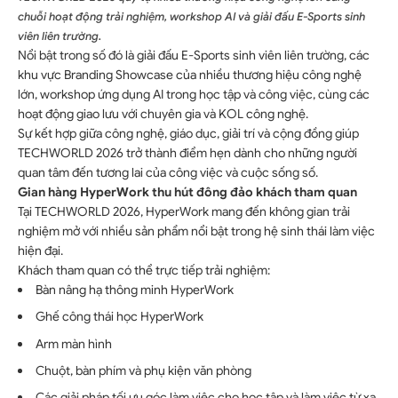
chuỗi hoạt động trải nghiệm, workshop AI và giải đấu E-Sports sinh
viên liên trường.
Nổi bật trong số đó là giải đấu E-Sports sinh viên liên trường, các
khu vực Branding Showcase của nhiều thương hiệu công nghệ
lớn, workshop ứng dụng AI trong học tập và công việc, cùng các
hoạt động giao lưu với chuyên gia và KOL công nghệ.
Sự kết hợp giữa công nghệ, giáo dục, giải trí và cộng đồng giúp
TECHWORLD 2026 trở thành điểm hẹn dành cho những người
quan tâm đến tương lai của công việc và cuộc sống số.
Gian hàng HyperWork thu hút đông đảo khách tham quan
Tại TECHWORLD 2026, HyperWork mang đến không gian trải
nghiệm mở với nhiều sản phẩm nổi bật trong hệ sinh thái làm việc
hiện đại.
Khách tham quan có thể trực tiếp trải nghiệm:
Bàn nâng hạ thông minh HyperWork
Ghế công thái học HyperWork
Arm màn hình
Chuột, bàn phím và phụ kiện văn phòng
Các giải pháp tối ưu góc làm việc cho học tập và làm việc từ xa