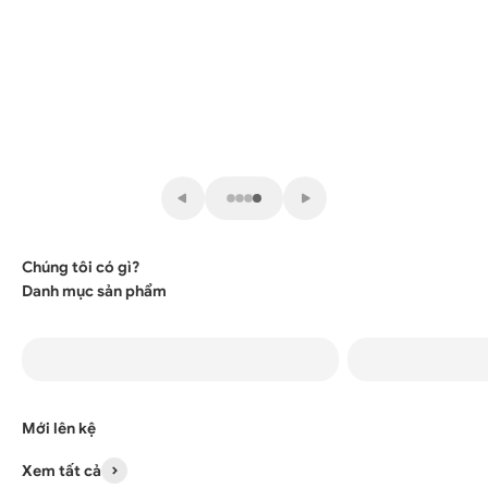
Giải pháp tiết kiệm
NGÀY HỘI THANH LÝ
Săn sale ng
Áp dụng 1/6-30/6
Chúng tôi có gì?
Group Zalo
Nội thất văn phòng
Phụ kiện bàn là
Xem tất cả