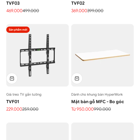
TVF03
TVF02
Giá bán
Giá thông thường
Giá bán
Giá thông thường
469.000
499.000
369.000
399.000
Sản phẩm mới
Giá treo TV gắn tường
Dành cho khung bàn HyperWork
TVF01
Mặt bàn gỗ MFC - Bo góc
Giá bán
Giá thông thường
Giá bán
Giá thông thường
229.000
259.000
Từ 950.000
990.000