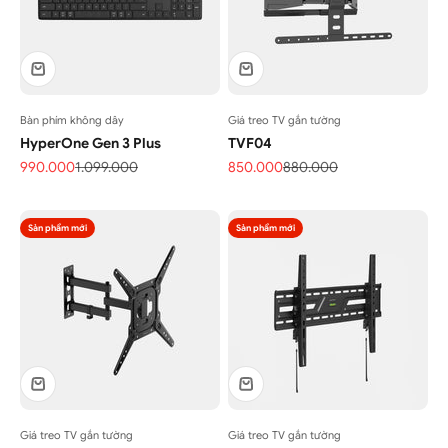
Bàn phím không dây
Giá treo TV gắn tường
HyperOne Gen 3 Plus
TVF04
Giá bán
Giá thông thường
Giá bán
Giá thông thường
990.000
1.099.000
850.000
880.000
Sản phẩm mới
Sản phẩm mới
Giá treo TV gắn tường
Giá treo TV gắn tường