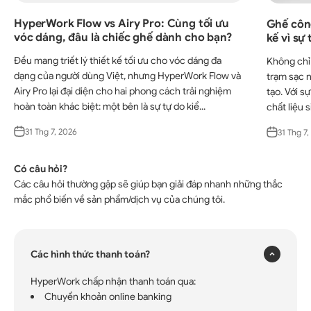
HyperWork Flow vs Airy Pro: Cùng tối ưu
Ghế côn
vóc dáng, đâu là chiếc ghế dành cho bạn?
kế vì sự
Đều mang triết lý thiết kế tối ưu cho vóc dáng đa
Không chỉ 
dạng của người dùng Việt, nhưng HyperWork Flow và
trạm sạc 
Airy Pro lại đại diện cho hai phong cách trải nghiệm
tạo. Với sự
hoàn toàn khác biệt: một bên là sự tự do kiể...
chất liệu s
31 Thg 7, 2026
31 Thg 7,
Có câu hỏi?
Các câu hỏi thường gặp sẽ giúp bạn giải đáp nhanh những thắc
×
mắc phổ biến về sản phẩm/dịch vụ của chúng tôi.
Các hình thức thanh toán?
HyperWork chấp nhận thanh toán qua:
Chuyển khoản online banking