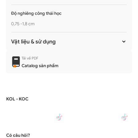
Độ nghiêng công thái học
0,75 -1,8 cm
Vật liệu & sử dụng
Tải về PDF
Catalog sản phẩm
KOL - KOC
rekonix
hoakelvin
#WR01
#WR01
Có câu hỏi?