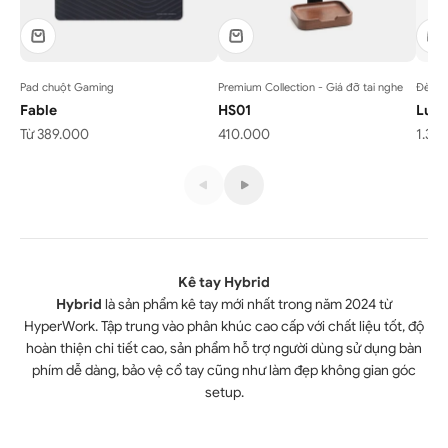
Pad chuột Gaming
Premium Collection - Giá đỡ tai nghe
Đèn m
Fable
HS01
Luna
Giá bán
Giá bán
Giá 
Từ 389.000
410.000
1.35
Kê tay bàn phím Hybrid
Kê tay Hybrid
Hybrid
là sản phẩm kê tay mới nhất trong năm 2024 từ
HyperWork. Tập trung vào phân khúc cao cấp với chất liệu tốt, độ
hoàn thiện chi tiết cao, sản phẩm hỗ trợ người dùng sử dụng bàn
phím dễ dàng, bảo vệ cổ tay cũng như làm đẹp không gian góc
setup.