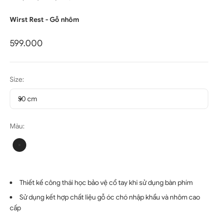
Wirst Rest - Gỗ nhôm
Giá bán
599.000
Size:
30 cm
30 cm
Màu:
Đen
Đen
Thiết kế công thái học bảo vệ cổ tay khi sử dụng bàn phím
Sử dụng kết hợp chất liệu gỗ óc chó nhập khẩu và nhôm cao
cấp